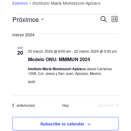
Eventos
Instituto María Montessori Apizaco
Eventos
N
B
Próximos
B
L
u
a
S
i
ú
s
marzo 2024
s
e
v
c
s
t
l
a
e
a
MIÉ
e
r
20 marzo, 2024 @ 8:00 am
-
22 marzo, 2024 @ 5:00 pm
q
20
g
c
Modelo ONU: MMIMUN 2024
u
c
a
Instituto María Montessori Apizaco
Jesús Carranza
i
1008, Col. Jesús y San Juan, Apizaco, Mexico
e
c
o
$435
i
d
n
a
ó
a
r
n
Eventos
anterior(es)
Hoy
Eventos
siguiente(s)
f
y
d
e
n
c
e
Subscribe to calendar
h