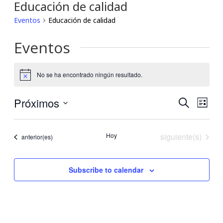
Educación de calidad
Eventos
Educación de calidad
Eventos
No se ha encontrado ningún resultado.
Notice
Próximos
Búsqu
Nav
Buscar
Lista
Seleccionar
de
y
fecha.
Eventos
Hoy
siguiente(s)
vis
Eventos
anterior(es)
navega
de
de
Subscribe to calendar
Eve
vistas
de