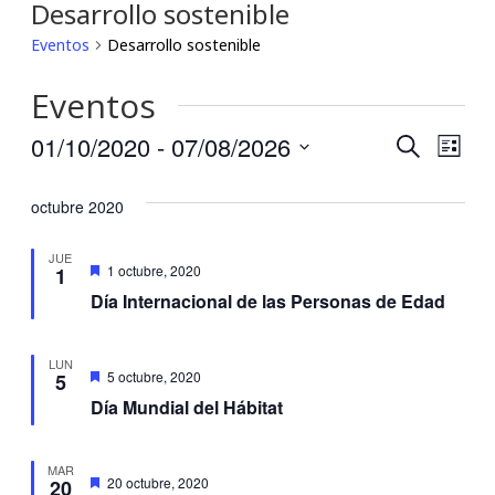
Desarrollo sostenible
Eventos
Desarrollo sostenible
Eventos
01/10/2020
 - 
07/08/2026
Búsqu
Nav
Buscar
Lista
Seleccionar
de
y
fecha.
octubre 2020
vis
navega
JUE
de
Destacadas
1 octubre, 2020
1
de
Día Internacional de las Personas de Edad
Eve
vistas
LUN
de
Destacadas
5 octubre, 2020
5
Día Mundial del Hábitat
Event
MAR
Destacadas
20 octubre, 2020
20