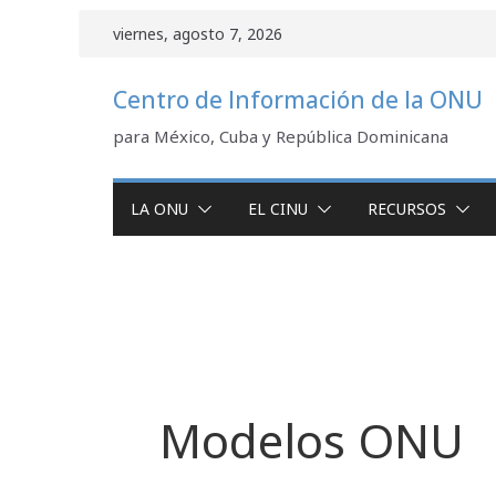
Saltar
viernes, agosto 7, 2026
al
contenido
Centro de Información de la ONU
para México, Cuba y República Dominicana
LA ONU
EL CINU
RECURSOS
Modelos ONU