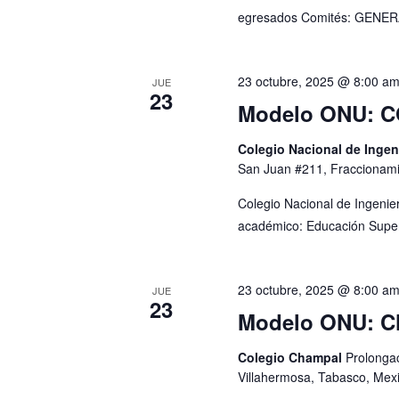
r
a
b
egresados Comités: GENE
f
r
v
e
a
c
c
e
23 octubre, 2025 @ 8:00 a
JUE
h
l
23
Modelo ONU: 
g
a
a
.
v
a
Colegio Nacional de Ingen
e
San Juan #211, Fraccionami
c
.
Colegio Nacional de Ingenier
B
i
académico: Educación Superi
u
ó
s
c
d
23 octubre, 2025 @ 8:00 a
JUE
a
23
Modelo ONU: 
e
E
v
v
Colegio Champal
Prolongac
e
Villahermosa, Tabasco, Mex
n
i