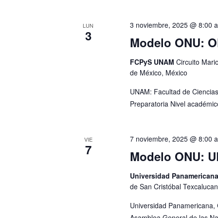
o
a
v
s
3 noviembre, 2025 @ 8:00 
LUN
e
3
Modelo ONU: 
.
FCPyS UNAM
Circuito Mari
de México, México
UNAM: Facultad de Ciencias 
Preparatoria Nivel académic
7 noviembre, 2025 @ 8:00 
VIE
7
Modelo ONU: U
Universidad Panamerican
de San Cristóbal Texcalucan
Universidad Panamericana, 
Asamblea General de las Nac