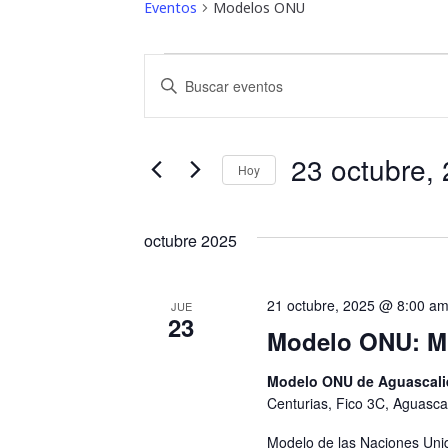
Eventos
Modelos ONU
Eventos
B
I
ú
n
t
s
r
23 octubre,
Hoy
o
q
S
d
u
e
u
octubre 2025
l
c
e
e
e
d
c
l
21 octubre, 2025 @ 8:00 a
JUE
23
c
a
Modelo ONU: M
a
i
p
y
o
a
Modelo ONU de Aguascal
n
Centurias, Fico 3C, Aguasca
l
n
a
a
Modelo de las Naciones Unid