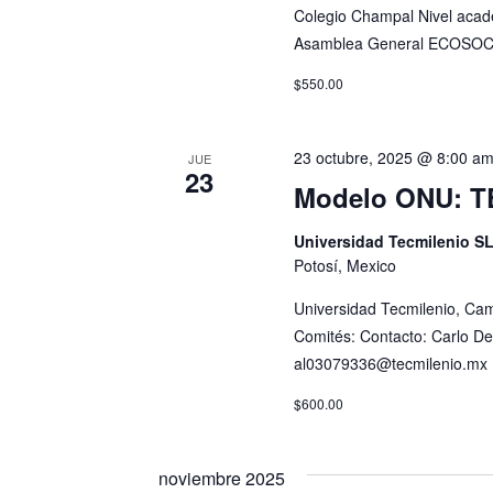
t
Colegio Champal Nivel acadé
s
o
Asamblea General ECOSOC
s
t
$550.00
p
a
a
r
s
23 octubre, 2025 @ 8:00 a
JUE
a
23
Modelo ONU: T
d
l
a
Universidad Tecmilenio S
e
p
Potosí, Mexico
a
E
Universidad Tecmilenio, Cam
l
v
Comités: Contacto: Carlo De
a
al03079336@tecmilenio.mx
b
e
r
$600.00
n
a
c
t
l
noviembre 2025