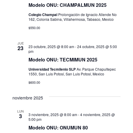
Modelo ONU: CHAMPALMUN 2025
t
Colegio Champal
Prolongación de Ignacio Allende No
a
162, Colonia Sabina, Villahermosa, Tabasco, Mexico
$550.00
s
d
JUE
23 octubre, 2025 @ 8:00 am
-
24 octubre, 2025 @ 5:00
23
pm
e
Modelo ONU: TECMIMUN 2025
E
Universidad Tecmilenio SLP
Av. Parque Chapultepec
1550, San Luis Potosí, San Luis Potosí, Mexico
v
$600.00
e
noviembre 2025
n
LUN
t
3 noviembre, 2025 @ 8:00 am
-
4 noviembre, 2025 @
3
5:00 pm
o
Modelo ONU: ONUMUN 80