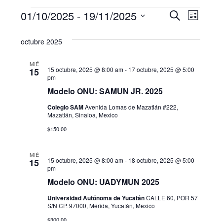
Eventos
N
B
01/10/2025
 - 
19/11/2025
B
L
u
a
S
i
ú
s
octubre 2025
s
e
v
c
s
t
l
a
e
a
MIÉ
e
r
15 octubre, 2025 @ 8:00 am
-
17 octubre, 2025 @ 5:00
q
15
g
pm
c
u
Modelo ONU: SAMUN JR. 2025
c
a
i
Colegio SAM
Avenida Lomas de Mazatlán #222,
e
c
Mazatlán, Sinaloa, Mexico
o
i
d
n
$150.00
a
ó
a
r
MIÉ
n
15 octubre, 2025 @ 8:00 am
-
18 octubre, 2025 @ 5:00
15
f
y
pm
d
e
Modelo ONU: UADYMUN 2025
n
c
e
Universidad Autónoma de Yucatán
CALLE 60, POR 57
h
a
S/N CP. 97000, Mérida, Yucatán, Mexico
v
a
$300.00