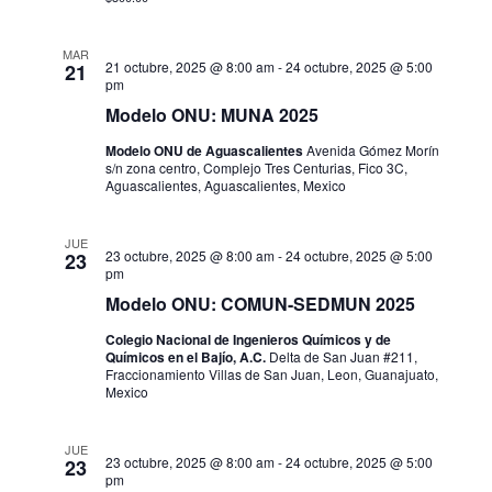
i
v
.
s
e
MAR
21 octubre, 2025 @ 8:00 am
-
24 octubre, 2025 @ 5:00
21
t
pm
g
Modelo ONU: MUNA 2025
a
a
s
Modelo ONU de Aguascalientes
Avenida Gómez Morín
s/n zona centro, Complejo Tres Centurias, Fico 3C,
c
Aguascalientes, Aguascalientes, Mexico
d
i
e
JUE
23 octubre, 2025 @ 8:00 am
-
24 octubre, 2025 @ 5:00
23
E
ó
pm
v
Modelo ONU: COMUN-SEDMUN 2025
d
e
Colegio Nacional de Ingenieros Químicos y de
e
Químicos en el Bajío, A.C.
Delta de San Juan #211,
n
Fraccionamiento Villas de San Juan, Leon, Guanajuato,
v
Mexico
t
i
o
JUE
23 octubre, 2025 @ 8:00 am
-
24 octubre, 2025 @ 5:00
23
s
pm