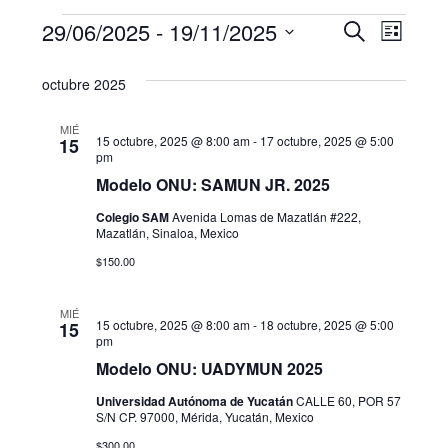
Eventos
N
B
29/06/2025
 - 
19/11/2025
B
L
u
a
S
i
ú
s
octubre 2025
s
e
v
c
s
t
l
a
e
a
MIÉ
e
r
15 octubre, 2025 @ 8:00 am
-
17 octubre, 2025 @ 5:00
q
15
g
pm
c
u
Modelo ONU: SAMUN JR. 2025
c
a
i
Colegio SAM
Avenida Lomas de Mazatlán #222,
e
c
Mazatlán, Sinaloa, Mexico
o
i
d
n
$150.00
a
ó
a
r
MIÉ
n
15 octubre, 2025 @ 8:00 am
-
18 octubre, 2025 @ 5:00
15
f
y
pm
d
e
Modelo ONU: UADYMUN 2025
n
c
e
Universidad Autónoma de Yucatán
CALLE 60, POR 57
h
a
S/N CP. 97000, Mérida, Yucatán, Mexico
v
a
$300.00