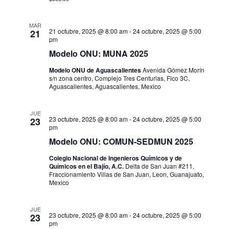
i
v
.
s
e
MAR
21 octubre, 2025 @ 8:00 am
-
24 octubre, 2025 @ 5:00
21
t
pm
g
Modelo ONU: MUNA 2025
a
a
s
Modelo ONU de Aguascalientes
Avenida Gómez Morín
s/n zona centro, Complejo Tres Centurias, Fico 3C,
c
Aguascalientes, Aguascalientes, Mexico
d
i
e
JUE
23 octubre, 2025 @ 8:00 am
-
24 octubre, 2025 @ 5:00
23
E
ó
pm
v
Modelo ONU: COMUN-SEDMUN 2025
d
e
Colegio Nacional de Ingenieros Químicos y de
e
Químicos en el Bajío, A.C.
Delta de San Juan #211,
n
Fraccionamiento Villas de San Juan, Leon, Guanajuato,
v
Mexico
t
i
o
JUE
23 octubre, 2025 @ 8:00 am
-
24 octubre, 2025 @ 5:00
23
s
pm