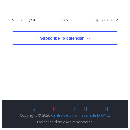
Eventos
Eventos
anterior(es)
Hoy
siguiente(s)
Subscribe to calendar
Copyright © 2026
Centro de Información de la ONU
.
Todos los derechos reservados.