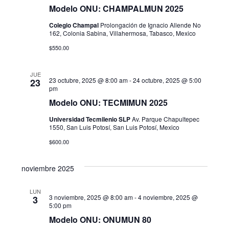
Modelo ONU: CHAMPALMUN 2025
t
Colegio Champal
Prolongación de Ignacio Allende No
a
162, Colonia Sabina, Villahermosa, Tabasco, Mexico
$550.00
s
d
JUE
23 octubre, 2025 @ 8:00 am
-
24 octubre, 2025 @ 5:00
23
pm
e
Modelo ONU: TECMIMUN 2025
E
Universidad Tecmilenio SLP
Av. Parque Chapultepec
1550, San Luis Potosí, San Luis Potosí, Mexico
v
$600.00
e
noviembre 2025
n
LUN
t
3 noviembre, 2025 @ 8:00 am
-
4 noviembre, 2025 @
3
5:00 pm
o
Modelo ONU: ONUMUN 80