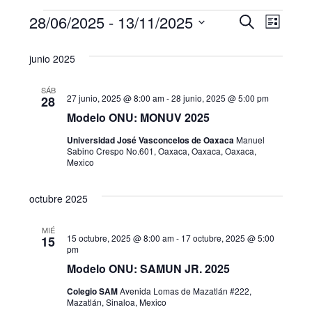
Eventos
N
B
28/06/2025
 - 
13/11/2025
B
L
u
a
S
i
ú
s
junio 2025
s
e
v
c
s
t
l
a
e
a
SÁB
e
r
27 junio, 2025 @ 8:00 am
-
28 junio, 2025 @ 5:00 pm
q
28
g
c
Modelo ONU: MONUV 2025
u
c
a
Universidad José Vasconcelos de Oaxaca
Manuel
i
Sabino Crespo No.601, Oaxaca, Oaxaca, Oaxaca,
e
c
Mexico
o
i
d
n
a
octubre 2025
ó
a
r
n
MIÉ
f
y
15 octubre, 2025 @ 8:00 am
-
17 octubre, 2025 @ 5:00
15
d
pm
e
n
Modelo ONU: SAMUN JR. 2025
c
e
h
a
Colegio SAM
Avenida Lomas de Mazatlán #222,
v
a
Mazatlán, Sinaloa, Mexico