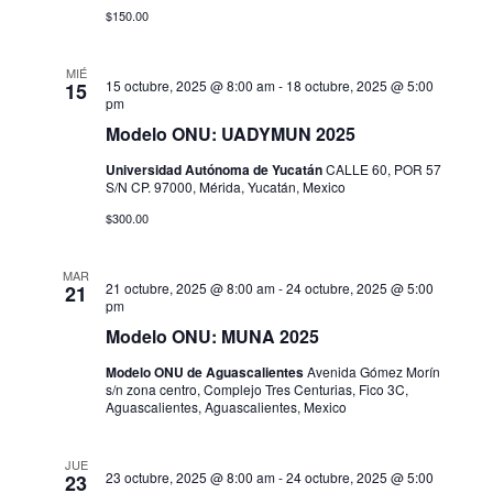
i
v
.
$150.00
s
e
MIÉ
t
15 octubre, 2025 @ 8:00 am
-
18 octubre, 2025 @ 5:00
15
g
pm
a
Modelo ONU: UADYMUN 2025
a
s
Universidad Autónoma de Yucatán
CALLE 60, POR 57
c
d
S/N CP. 97000, Mérida, Yucatán, Mexico
$300.00
i
e
E
ó
MAR
21 octubre, 2025 @ 8:00 am
-
24 octubre, 2025 @ 5:00
21
v
pm
d
e
Modelo ONU: MUNA 2025
e
n
Modelo ONU de Aguascalientes
Avenida Gómez Morín
s/n zona centro, Complejo Tres Centurias, Fico 3C,
v
t
Aguascalientes, Aguascalientes, Mexico
i
o
JUE
23 octubre, 2025 @ 8:00 am
-
24 octubre, 2025 @ 5:00
s
23