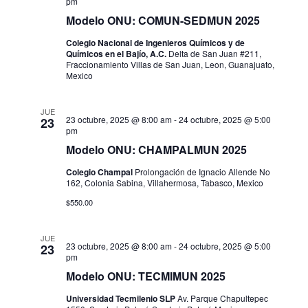
pm
t
Modelo ONU: COMUN-SEDMUN 2025
Colegio Nacional de Ingenieros Químicos y de
a
Químicos en el Bajío, A.C.
Delta de San Juan #211,
Fraccionamiento Villas de San Juan, Leon, Guanajuato,
s
Mexico
d
JUE
23 octubre, 2025 @ 8:00 am
-
24 octubre, 2025 @ 5:00
23
e
pm
Modelo ONU: CHAMPALMUN 2025
E
Colegio Champal
Prolongación de Ignacio Allende No
v
162, Colonia Sabina, Villahermosa, Tabasco, Mexico
$550.00
e
n
JUE
23 octubre, 2025 @ 8:00 am
-
24 octubre, 2025 @ 5:00
23
pm
t
Modelo ONU: TECMIMUN 2025
o
Universidad Tecmilenio SLP
Av. Parque Chapultepec