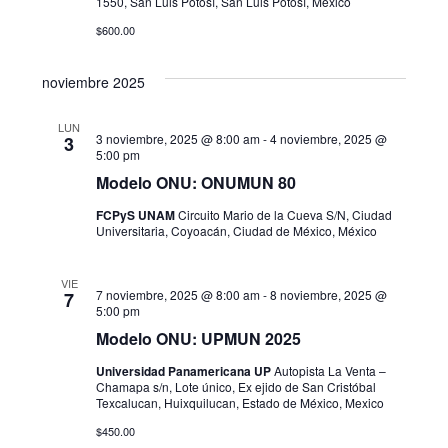
1550, San Luis Potosí, San Luis Potosí, Mexico
s
$600.00
noviembre 2025
LUN
3 noviembre, 2025 @ 8:00 am
-
4 noviembre, 2025 @
3
5:00 pm
Modelo ONU: ONUMUN 80
FCPyS UNAM
Circuito Mario de la Cueva S/N, Ciudad
Universitaria, Coyoacán, Ciudad de México, México
VIE
7 noviembre, 2025 @ 8:00 am
-
8 noviembre, 2025 @
7
5:00 pm
Modelo ONU: UPMUN 2025
Universidad Panamericana UP
Autopista La Venta –
Chamapa s/n, Lote único, Ex ejido de San Cristóbal
Texcalucan, Huixquilucan, Estado de México, Mexico
$450.00