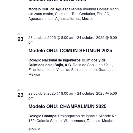
t
Modelo ONU de Aguascalientes
Avenida Gómez Morín
s/n zona centro, Complejo Tres Centurias, Fico 3C,
Aguascalientes, Aguascalientes, Mexico
a
s
JUE
23 octubre, 2025 @ 8:00 am
-
24 octubre, 2025 @ 5:00
23
pm
d
Modelo ONU: COMUN-SEDMUN 2025
e
Colegio Nacional de Ingenieros Químicos y de
Químicos en el Bajío, A.C.
Delta de San Juan #211,
E
Fraccionamiento Villas de San Juan, Leon, Guanajuato,
Mexico
v
e
JUE
23 octubre, 2025 @ 8:00 am
-
24 octubre, 2025 @ 5:00
23
pm
n
Modelo ONU: CHAMPALMUN 2025
t
Colegio Champal
Prolongación de Ignacio Allende No
162, Colonia Sabina, Villahermosa, Tabasco, Mexico
o
$550.00