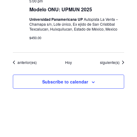
5:00 pm
Modelo ONU: UPMUN 2025
Universidad Panamericana UP
Autopista La Venta –
Chamapa s/n, Lote único, Ex ejido de San Cristóbal
Texcalucan, Huixquilucan, Estado de México, Mexico
$450.00
Eventos
Eventos
anterior(es)
Hoy
siguiente(s)
Subscribe to calendar