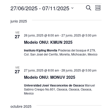
Eventos
N
B
27/06/2025
 - 
07/11/2025
B
L
u
a
S
i
ú
s
junio 2025
s
e
v
c
s
t
l
a
e
a
VIE
e
r
26 junio, 2025 @ 8:00 am
-
27 junio, 2025 @ 5:00 pm
q
27
g
c
Modelo ONU: KMUN 2025
u
c
a
Instituto Kipling Morelia
Praderas del bosque # 279,
i
Col. San José del Cerrito, Morelia, Michoacán, Mexico
e
c
o
i
d
n
VIE
27 junio, 2025 @ 8:00 am
-
28 junio, 2025 @ 5:00 pm
27
a
ó
a
Modelo ONU: MONUV 2025
r
n
f
y
Universidad José Vasconcelos de Oaxaca
Manuel
d
Sabino Crespo No.601, Oaxaca, Oaxaca, Oaxaca,
e
Mexico
n
c
e
h
a
v
octubre 2025
a