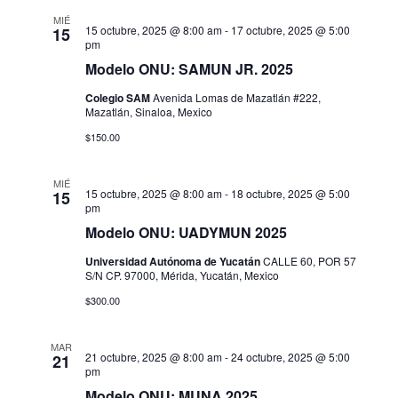
i
v
.
MIÉ
15 octubre, 2025 @ 8:00 am
-
17 octubre, 2025 @ 5:00
15
s
e
pm
t
Modelo ONU: SAMUN JR. 2025
g
a
Colegio SAM
Avenida Lomas de Mazatlán #222,
a
Mazatlán, Sinaloa, Mexico
s
$150.00
c
d
i
e
MIÉ
15 octubre, 2025 @ 8:00 am
-
18 octubre, 2025 @ 5:00
15
pm
E
ó
Modelo ONU: UADYMUN 2025
v
d
Universidad Autónoma de Yucatán
CALLE 60, POR 57
e
S/N CP. 97000, Mérida, Yucatán, Mexico
e
n
$300.00
v
t
MAR
i
o
21 octubre, 2025 @ 8:00 am
-
24 octubre, 2025 @ 5:00
21
pm
s
Modelo ONU: MUNA 2025