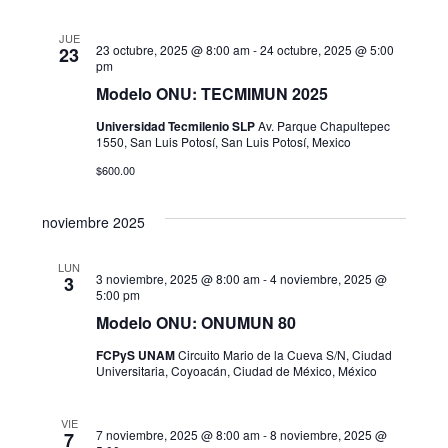
s
JUE
23 octubre, 2025 @ 8:00 am
-
24 octubre, 2025 @ 5:00
23
pm
Modelo ONU: TECMIMUN 2025
Universidad Tecmilenio SLP
Av. Parque Chapultepec
1550, San Luis Potosí, San Luis Potosí, Mexico
$600.00
noviembre 2025
LUN
3 noviembre, 2025 @ 8:00 am
-
4 noviembre, 2025 @
3
5:00 pm
Modelo ONU: ONUMUN 80
FCPyS UNAM
Circuito Mario de la Cueva S/N, Ciudad
Universitaria, Coyoacán, Ciudad de México, México
VIE
7 noviembre, 2025 @ 8:00 am
-
8 noviembre, 2025 @
7