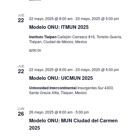
i
v
.
s
e
JUE
22 mayo, 2025 @ 8:00 am
-
23 mayo, 2025 @ 5:00 pm
22
t
g
Modelo ONU: ITMUN 2025
a
Instituto Tlalpan
Callejón Carrasco #16, Toriello Guerra,
a
s
Tlalpan, Ciudad de México, Mexico
c
$250.00
d
i
e
JUE
22 mayo, 2025 @ 8:00 am
-
23 mayo, 2025 @ 5:00 pm
22
E
ó
Modelo ONU: UICMUN 2025
v
d
Univesidad Intercontinental
Insurgentes Sur 4303,
e
Santa Úrsula Xitla, Tlalpan, Mexico
e
n
v
LUN
t
26 mayo, 2025 @ 8:00 am
-
5:00 pm
26
Modelo ONU: MUN Ciudad del Carmen
i
o
2025
s