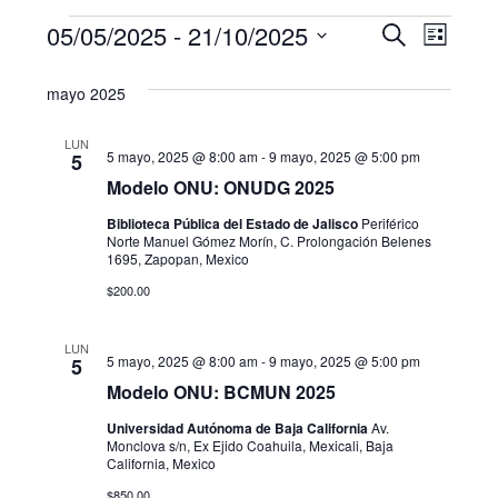
Eventos
N
B
05/05/2025
 - 
21/10/2025
B
L
u
a
S
i
ú
s
mayo 2025
s
e
v
c
s
t
l
a
e
a
LUN
e
r
5 mayo, 2025 @ 8:00 am
-
9 mayo, 2025 @ 5:00 pm
q
5
g
c
Modelo ONU: ONUDG 2025
u
c
a
Biblioteca Pública del Estado de Jalisco
Periférico
i
Norte Manuel Gómez Morín, C. Prolongación Belenes
e
c
1695, Zapopan, Mexico
o
i
d
n
$200.00
a
ó
a
r
LUN
n
5 mayo, 2025 @ 8:00 am
-
9 mayo, 2025 @ 5:00 pm
5
f
y
Modelo ONU: BCMUN 2025
d
e
n
c
Universidad Autónoma de Baja California
Av.
e
Monclova s/n, Ex Ejido Coahuila, Mexicali, Baja
h
a
California, Mexico
v
a
$850.00