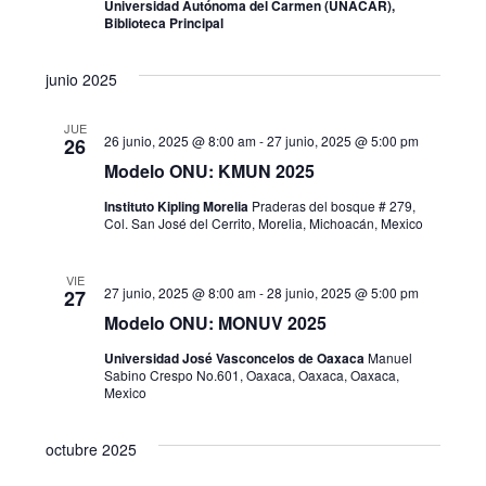
Universidad Autónoma del Carmen (UNACAR),
Biblioteca Principal
t
a
junio 2025
s
JUE
26 junio, 2025 @ 8:00 am
-
27 junio, 2025 @ 5:00 pm
26
d
Modelo ONU: KMUN 2025
e
Instituto Kipling Morelia
Praderas del bosque # 279,
Col. San José del Cerrito, Morelia, Michoacán, Mexico
E
VIE
v
27 junio, 2025 @ 8:00 am
-
28 junio, 2025 @ 5:00 pm
27
Modelo ONU: MONUV 2025
e
Universidad José Vasconcelos de Oaxaca
Manuel
n
Sabino Crespo No.601, Oaxaca, Oaxaca, Oaxaca,
Mexico
t
octubre 2025
o