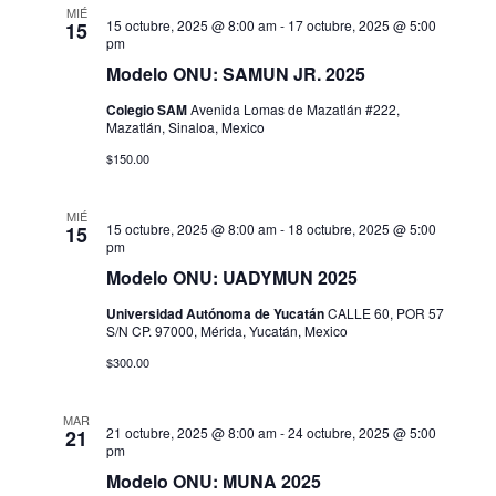
s
MIÉ
15 octubre, 2025 @ 8:00 am
-
17 octubre, 2025 @ 5:00
15
pm
Modelo ONU: SAMUN JR. 2025
Colegio SAM
Avenida Lomas de Mazatlán #222,
Mazatlán, Sinaloa, Mexico
$150.00
MIÉ
15 octubre, 2025 @ 8:00 am
-
18 octubre, 2025 @ 5:00
15
pm
Modelo ONU: UADYMUN 2025
Universidad Autónoma de Yucatán
CALLE 60, POR 57
S/N CP. 97000, Mérida, Yucatán, Mexico
$300.00
MAR
21 octubre, 2025 @ 8:00 am
-
24 octubre, 2025 @ 5:00
21
pm
Modelo ONU: MUNA 2025